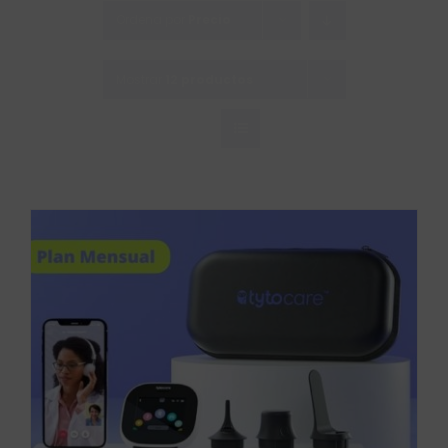
Saltar
Ordena por
Precio
al
contenido
Mostrar
12 productos