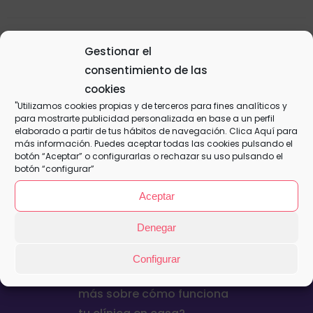
Gestionar el
Plan Familiar – Anual
consentimiento de las
280,00
€
cookies
"Utilizamos cookies propias y de terceros para fines analíticos y
para mostrarte publicidad personalizada en base a un perfil
elaborado a partir de tus hábitos de navegación. Clica
Aquí
para
Añadir al
Detalles
más información. Puedes aceptar todas las cookies pulsando el
carrito
botón “Aceptar” o configurarlas o rechazar su uso pulsando el
botón “configurar”
Aceptar
Denegar
Configurar
¿Quieres contratar o saber
más sobre cómo funciona