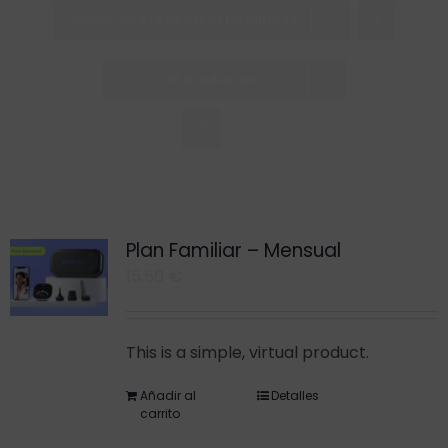
Saltar
Ordena por
Orden predeterminado
al
contenido
Mostrar
36 productos
Plan Familiar – Mensual
15,50
€
This is a simple, virtual product.
Añadir al
Detalles
carrito