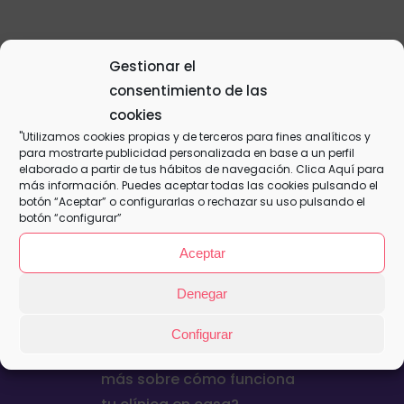
Plan Familiar – Mensual
Gestionar el
15,50
€
consentimiento de las
cookies
"Utilizamos cookies propias y de terceros para fines analíticos y
This is a simple, virtual product.
para mostrarte publicidad personalizada en base a un perfil
elaborado a partir de tus hábitos de navegación. Clica
Aquí
para
Añadir al
Detalles
más información. Puedes aceptar todas las cookies pulsando el
carrito
botón “Aceptar” o configurarlas o rechazar su uso pulsando el
botón “configurar”
Aceptar
Denegar
Configurar
¿Quieres contratar o saber
más sobre cómo funciona