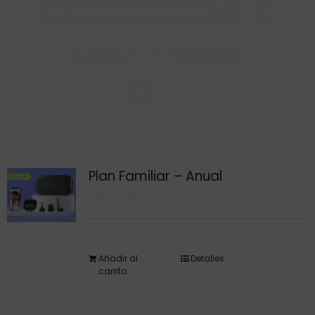
Saltar
Ordena por
Orden predeterminado
al
contenido
Mostrar
24 productos
Plan Familiar – Anual
280,00
€
Añadir al
Detalles
carrito