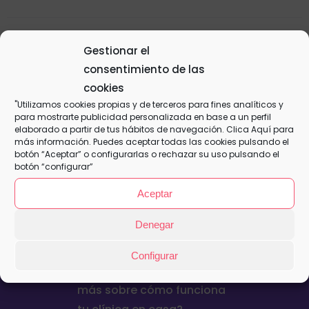
Gestionar el
Plan Familiar – Anual
consentimiento de las
280,00
€
cookies
"Utilizamos cookies propias y de terceros para fines analíticos y
para mostrarte publicidad personalizada en base a un perfil
elaborado a partir de tus hábitos de navegación. Clica
Aquí
para
Añadir al
Detalles
más información. Puedes aceptar todas las cookies pulsando el
carrito
botón “Aceptar” o configurarlas o rechazar su uso pulsando el
botón “configurar”
Aceptar
Denegar
Configurar
¿Quieres contratar o saber
más sobre cómo funciona