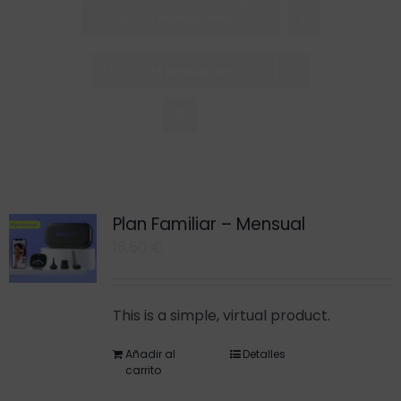
Saltar
Ordena por
Popularidad
al
contenido
Mostrar
24 productos
Plan Familiar – Mensual
15,50
€
This is a simple, virtual product.
Añadir al
Detalles
carrito