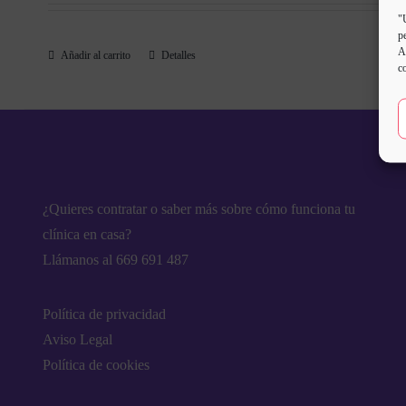
"
p
A
Añadir al carrito
Detalles
c
¿Quieres contratar o saber más sobre cómo funciona tu
clínica en casa?
Llámanos al 669 691 487
Política de privacidad
Aviso Legal
Política de cookies