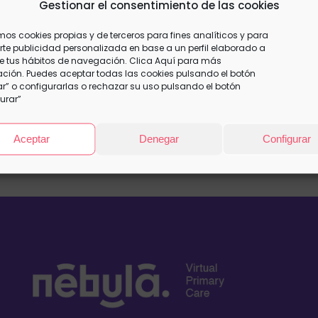
miliar – Mensual
Gestionar el consentimiento de las cookies
amos cookies propias y de terceros para fines analíticos y para
te publicidad personalizada en base a un perfil elaborado a
de tus hábitos de navegación. Clica
Aquí
para más
ción. Puedes aceptar todas las cookies pulsando el botón
simple, virtual product.
r” o configurarlas o rechazar su uso pulsando el botón
urar”
carrito
Detalles
Aceptar
Denegar
Configurar