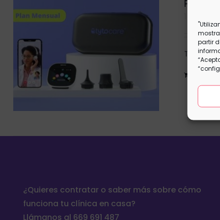
Plan Fa
15,50
€
"Utiliz
mostrar
partir 
informa
This is a 
“Acepta
“config
Añadir al 
¿Quieres contratar o saber más sobre cómo
funciona tu clínica en casa?
Llámanos al 669 691 487