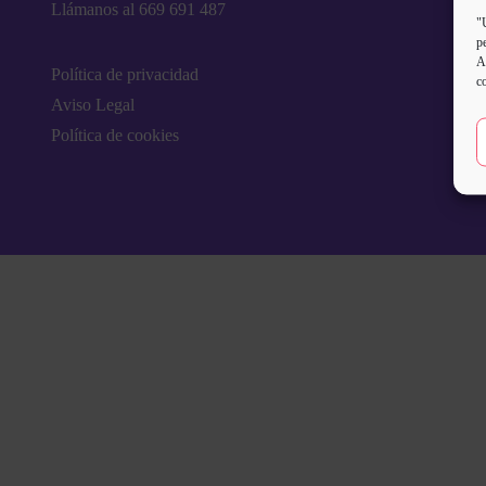
Llámanos al 669 691 487
"
p
A
Política de privacidad
c
Aviso Legal
Política de cookies