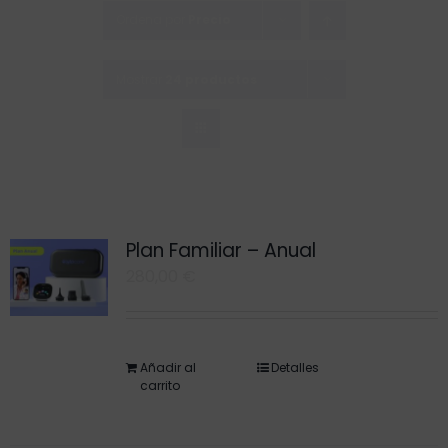
Saltar
Ordena por
Precio
al
contenido
Mostrar
24 productos
Plan Familiar – Anual
280,00
€
Añadir al
Detalles
carrito