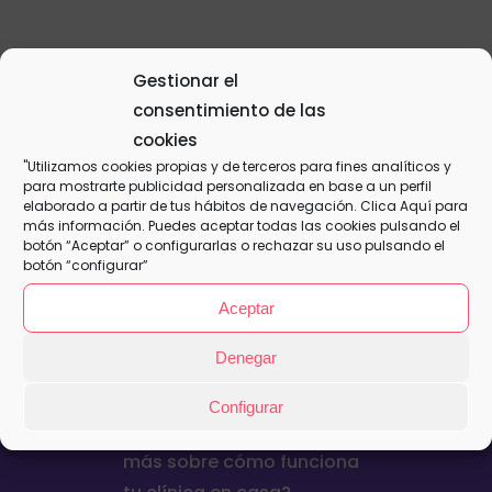
Plan Familiar – Mensual
Gestionar el
15,50
€
consentimiento de las
cookies
"Utilizamos cookies propias y de terceros para fines analíticos y
This is a simple, virtual product.
para mostrarte publicidad personalizada en base a un perfil
elaborado a partir de tus hábitos de navegación. Clica
Aquí
para
Añadir al
Detalles
más información. Puedes aceptar todas las cookies pulsando el
carrito
botón “Aceptar” o configurarlas o rechazar su uso pulsando el
botón “configurar”
Aceptar
Denegar
Configurar
¿Quieres contratar o saber
más sobre cómo funciona