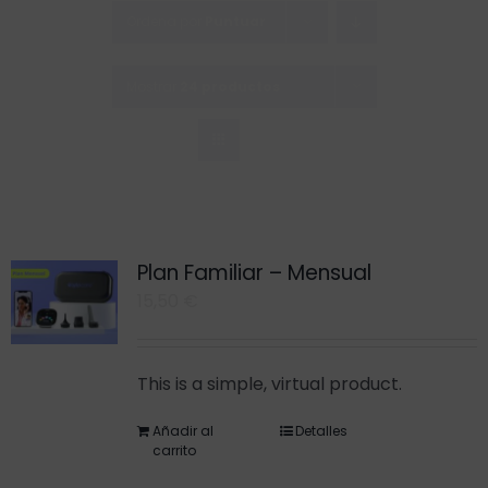
Saltar
Ordena por
Puntuar
al
contenido
Mostrar
24 productos
Plan Familiar – Mensual
15,50
€
This is a simple, virtual product.
Añadir al
Detalles
carrito