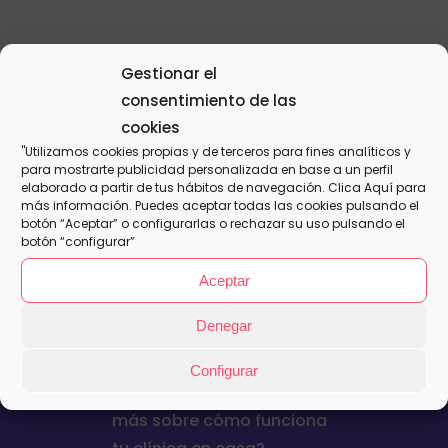
Gestionar el
Plan Familiar – Anual
consentimiento de las
280,00
€
cookies
"Utilizamos cookies propias y de terceros para fines analíticos y
para mostrarte publicidad personalizada en base a un perfil
elaborado a partir de tus hábitos de navegación. Clica
Aquí
para
Añadir al
Detalles
más información. Puedes aceptar todas las cookies pulsando el
carrito
botón “Aceptar” o configurarlas o rechazar su uso pulsando el
botón “configurar”
Aceptar
Denegar
Configurar
¿Quieres contratar o saber
más sobre cómo funciona