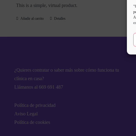
This is a simple, virtual product.
"
p
A
Añadir al carrito
Detalles
c
¿Quieres contratar o saber más sobre cómo funciona tu
clínica en casa?
Llámanos al 669 691 487
Política de privacidad
Aviso Legal
Política de cookies