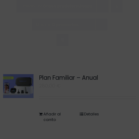
Saltar
Ordena por
Orden predeterminado
al
contenido
Mostrar
12 productos
Plan Familiar – Anual
280,00
€
Añadir al
Detalles
carrito