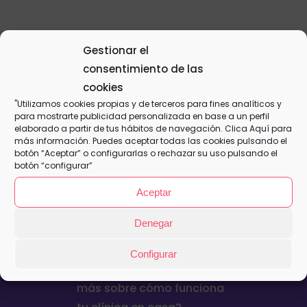
Plan Familiar – Mensual
Gestionar el
15,50
€
consentimiento de las
cookies
"Utilizamos cookies propias y de terceros para fines analíticos y
This is a simple, virtual product.
para mostrarte publicidad personalizada en base a un perfil
elaborado a partir de tus hábitos de navegación. Clica
Aquí
para
Añadir al
Detalles
más información. Puedes aceptar todas las cookies pulsando el
carrito
botón “Aceptar” o configurarlas o rechazar su uso pulsando el
botón “configurar”
Aceptar
Denegar
Configurar
¿Quieres contratar o saber
más sobre cómo funciona