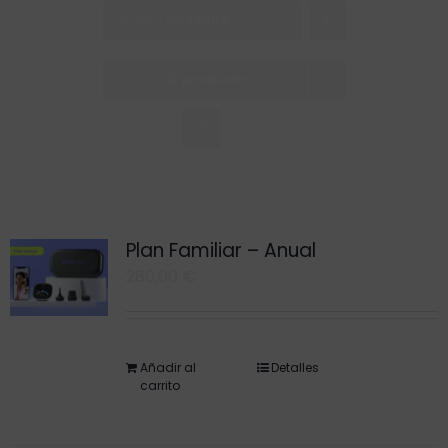
Saltar
Ordena por
Fecha
al
contenido
Mostrar
12 productos
Plan Familiar – Anual
280,00
€
Añadir al
Detalles
carrito