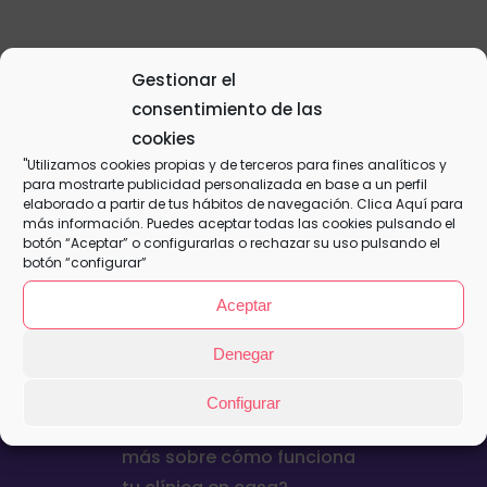
Plan Familiar – Mensual
Gestionar el
15,50
€
consentimiento de las
cookies
"Utilizamos cookies propias y de terceros para fines analíticos y
This is a simple, virtual product.
para mostrarte publicidad personalizada en base a un perfil
elaborado a partir de tus hábitos de navegación. Clica
Aquí
para
Añadir al
Detalles
más información. Puedes aceptar todas las cookies pulsando el
carrito
botón “Aceptar” o configurarlas o rechazar su uso pulsando el
botón “configurar”
Aceptar
Denegar
Configurar
¿Quieres contratar o saber
más sobre cómo funciona