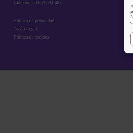
Llámanos al 669 691 487
"
p
A
Política de privacidad
c
Aviso Legal
Política de cookies